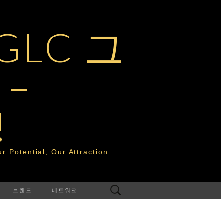
LC 그
–
!
tential, Our Attraction
다
브랜드
네트워크
음
검
색: