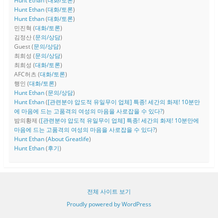
Hunt Ethan
(
대화/토론
)
Hunt Ethan
(
대화/토론
)
Hunt Ethan
(
대화/토론
)
민진혁
(
대화/토론
)
김정산
(
문의/상담
)
Guest
(
문의/상담
)
최희성
(
문의/상담
)
최희성
(
대화/토론
)
AFC허츠
(
대화/토론
)
행인
(
대화/토론
)
Hunt Ethan
(
문의/상담
)
Hunt Ethan
(
[관련분야 압도적 유일무이 업체] 특종! 세간의 화제! 10분만
에 마음에 드는 고품격의 여성의 마음을 사로잡을 수 있다?
)
밤의황제
(
[관련분야 압도적 유일무이 업체] 특종! 세간의 화제! 10분만에
마음에 드는 고품격의 여성의 마음을 사로잡을 수 있다?
)
Hunt Ethan
(
About Greatlife
)
Hunt Ethan
(
후기
)
전체 사이트 보기
Proudly powered by WordPress