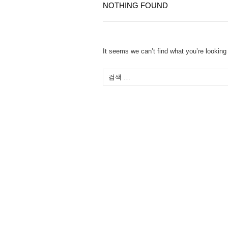
NOTHING FOUND
It seems we can’t find what you’re looking
다
음
검
색: