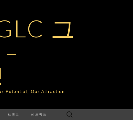
LC 그
–
!
tential, Our Attraction
다
브랜드
네트워크
음
검
색: