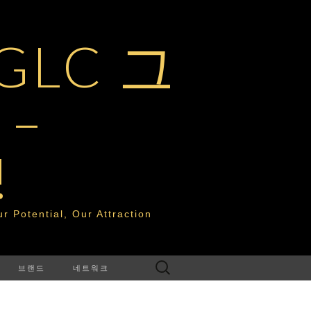
LC 그
–
!
tential, Our Attraction
다
브랜드
네트워크
음
검
색: