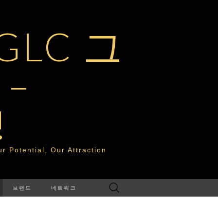
LC 그
–
!
tential, Our Attraction
다
브랜드
네트워크
음
검
색: