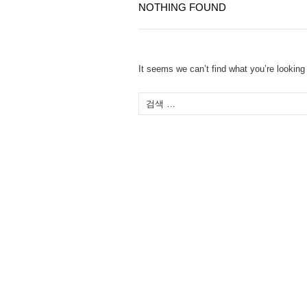
NOTHING FOUND
It seems we can’t find what you’re looking
다
음
검
색: