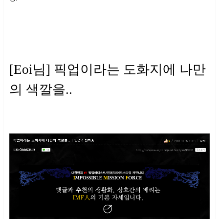
[Eoi님] 픽업이라는 도화지에 나만
의 색깔을..