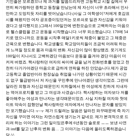
기인줄은 모르겠으나 제 과거를 말씀드리자면 고등학교 시절 길에서 우
연히 짜가랑하던 중학교 동창을 만났는데 제 자신이 너무 초라해서 인사
만하고 도망치듯 자리를 벗어났습니다.(사실 그 여학생이?저에게 호감표
시를 해왔지만 여자 공포증이있던저는 모르쇠로 일관 자신감을 키워야
겠다고 생각했지요.)그래서 100일안에 변한모습으로 고백하자는 마음으
로 헬스클럽을 끈고 운동을 시작했습니다. 너무 외소했습니다. 170에 54
키로 였으니까요. 운동을 시작후 매달1키로씩 체중이 불었고 그 체중은
근육으로 변했습니다. 학교생활도 학교양아치들이 조금씩 어려워 하는
게 느껴질 정도로 몸과 마음의 변화. 자신감이 많이 향상됐죠. 웃기게도
100일이 지나서도 고백하겠단 마음보다 운동을 즐겨야 겠단 마음이 더
커져 버렸죠. 짝사랑하던 여자의 싸이에 글을 남겨 전화번호를 얻었고 천
천히 다가가야겠단 마음으로 급하게 연락을 하진 안았습니다.제가 공업
고등학교 졸업반이라 현장실습 취업을 나가던 상황이었기 때문에 시간
도 없구 월급받아서 저 자신을 꾸민후에 만나야겠단 생각이었죠. 그런데
달라진 외형과 자신감 때문인지 지하철에서 한 여성에게 친하게 지내자
는 역어프로치를 받고 그 여성과 사겼습니다. 짝사랑하는 여자보다 저를
좋아해주는 여성과 만나자는 생각때문이었죠. 사실 지하철 여자와 첫데
이트 약속이 잡혔던날 짝사랑하던 여자에게서 만나자는 문자를 받았지
만 포기했습니다.ㅜ-ㅜ 제가 드릴려는 말씀은 달라진 와꾸때문에 즉 자기
자신을 꾸미면 여자는 자연스럽게 생기는거 같네요. 제가 본격적으로 드
리려 하는 이야기는 그런 일이있은후에 6년동안 솔로로 ㅡㅡ 보낸 사연
과 imf를 알고 난후의 변화 음… 그 이야기는 다음에 올리도록하겠습니
당.^^