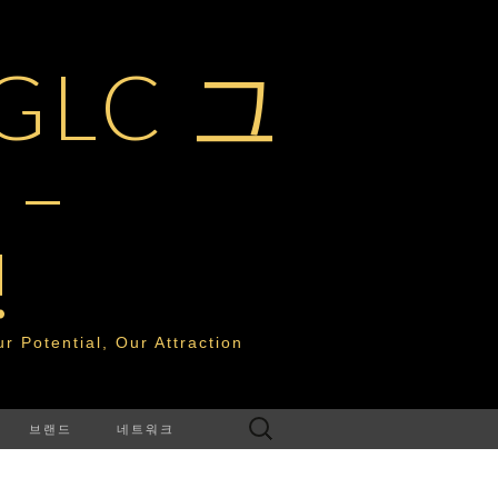
LC 그
–
!
tential, Our Attraction
다
브랜드
네트워크
음
검
색: